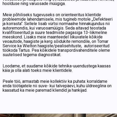
hoolduse ning varuosade müügiga.
Meie põhiliseks tugevuseks on orienteeritus klientide
probleemide lahendamisele, mis tugineb motole „Defekteeri
ja korrasta“. Sellele lisab vürtsi normaalne hinnakujundus nii
autoremondis, kui varuosamüügis. Seda aitavad teostada
kvalifitseeritud ja suure teadmiste pagasiga 13-liikmeline
meeskond. Lisaks meie maanteedel liikuvatele kõikide
veoautode, haagiste ja kerg sõidukite remondile, on Tomar
Service ka Wielton haagiste/pealisehituste, autoriseeritud
töökoda Tartus. Pea kõikidele transpordivahenditele oleme
suutelised tegema diagnostikat.
Loodame, et suudame kõikide tehnika-uuendustega kaasas
käia ja olla alati toeks meie klientidele.
Peale töö, armastab meie kollektiiv ka puhata: korraldame
enda töötajatele nii suve- kui talvepäevi, kuhu üldreeglina on
kaasatud ka meie paremad kliendid ja hankijad.