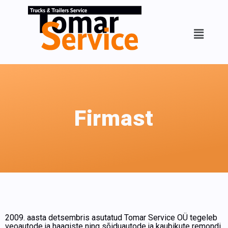
Firmast
2009. aasta detsembris asutatud Tomar Service OÜ tegeleb
veoautode ja haagiste ning sõiduautode ja kaubikute remondi,