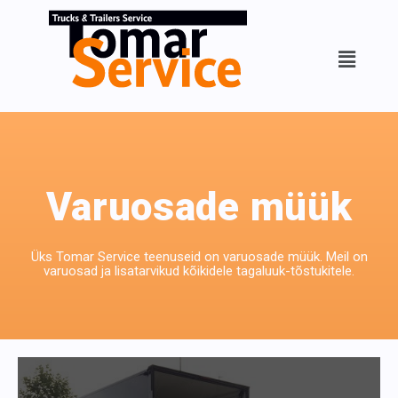
Varuosade müük
Üks Tomar Service teenuseid on varuosade müük. Meil on
varuosad ja lisatarvikud kõikidele tagaluuk-tõstukitele.